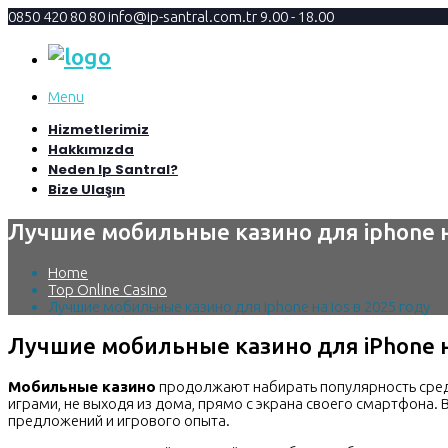
0850 420 80 80
info@ip-santral.com.tr
9.00 - 18.00
Menu
Hizmetlerimiz
Hakkımızda
Neden Ip Santral?
Bize Ulaşın
Лучшие мобильные казино для iphone на
Home
Top Online Casino
Лучшие мобильные казино для iphone на ios в 2025 году
Лучшие мобильные казино для iPhone на
Мобильные казино
продолжают набирать популярность среди
играми, не выходя из дома, прямо с экрана своего смартфона. 
предложений и игрового опыта.