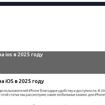
 ios в 2025 году
 iOS в 2025 году
 пользователей iPhone благодаря удобству и доступности. В 20
В этой статье мы рассмотрим, какие мобильные казино для iPhon