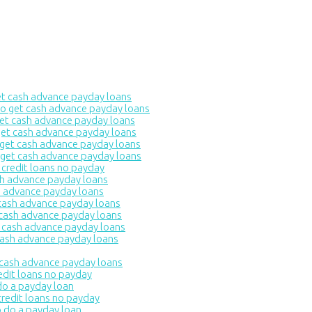
 cash advance payday loans
 get cash advance payday loans
et cash advance payday loans
t cash advance payday loans
et cash advance payday loans
et cash advance payday loans
redit loans no payday
h advance payday loans
 advance payday loans
ash advance payday loans
ash advance payday loans
cash advance payday loans
sh advance payday loans
 cash advance payday loans
edit loans no payday
do a payday loan
redit loans no payday
 do a payday loan