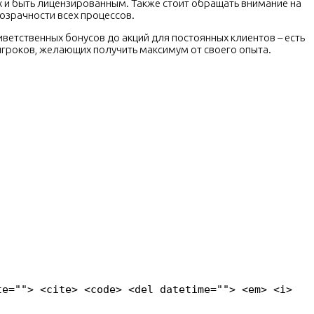
 и быть лицензированным. Также стоит обращать внимание на
озрачности всех процессов.
ветственных бонусов до акций для постоянных клиентов – есть
игроков, желающих получить максимум от своего опыта.
te=""> <cite> <code> <del datetime=""> <em> <i>