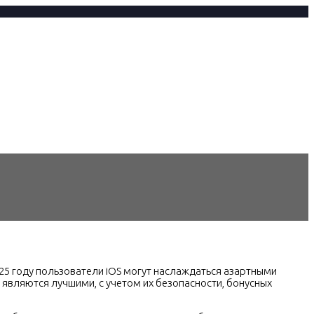
25 году пользователи iOS могут наслаждаться азартными
e являются лучшими, с учетом их безопасности, бонусных