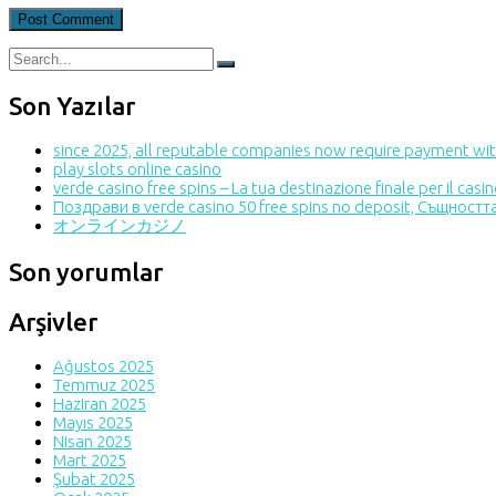
Son Yazılar
since 2025, all reputable companies now require payment with
play slots online casino
verde casino free spins – La tua destinazione finale per il cas
Поздрави в verde casino 50 free spins no deposit, Същност
オンラインカジノ
Son yorumlar
Arşivler
Ağustos 2025
Temmuz 2025
Haziran 2025
Mayıs 2025
Nisan 2025
Mart 2025
Şubat 2025