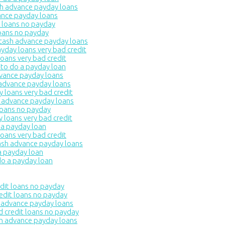
sh advance payday loans
ance payday loans
 loans no payday
oans no payday
cash advance payday loans
day loans very bad credit
ans very bad credit
to do a payday loan
vance payday loans
 advance payday loans
loans very bad credit
 advance payday loans
loans no payday
 loans very bad credit
 a payday loan
ans very bad credit
ash advance payday loans
a payday loan
o a payday loan
dit loans no payday
edit loans no payday
 advance payday loans
 credit loans no payday
h advance payday loans