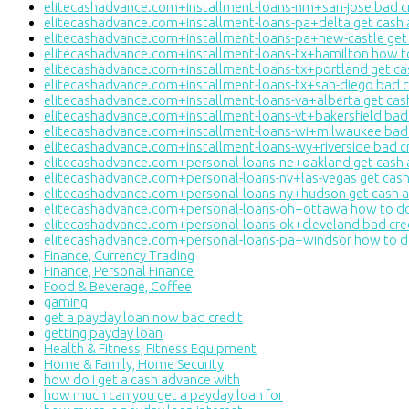
elitecashadvance.com+installment-loans-nm+san-jose bad cr
elitecashadvance.com+installment-loans-pa+delta get cash
elitecashadvance.com+installment-loans-pa+new-castle get
elitecashadvance.com+installment-loans-tx+hamilton how t
elitecashadvance.com+installment-loans-tx+portland get ca
elitecashadvance.com+installment-loans-tx+san-diego bad c
elitecashadvance.com+installment-loans-va+alberta get cas
elitecashadvance.com+installment-loans-vt+bakersfield bad 
elitecashadvance.com+installment-loans-wi+milwaukee bad 
elitecashadvance.com+installment-loans-wy+riverside bad c
elitecashadvance.com+personal-loans-ne+oakland get cash 
elitecashadvance.com+personal-loans-nv+las-vegas get cas
elitecashadvance.com+personal-loans-ny+hudson get cash 
elitecashadvance.com+personal-loans-oh+ottawa how to do
elitecashadvance.com+personal-loans-ok+cleveland bad cred
elitecashadvance.com+personal-loans-pa+windsor how to d
Finance, Currency Trading
Finance, Personal Finance
Food & Beverage, Coffee
gaming
get a payday loan now bad credit
getting payday loan
Health & Fitness, Fitness Equipment
Home & Family, Home Security
how do i get a cash advance with
how much can you get a payday loan for