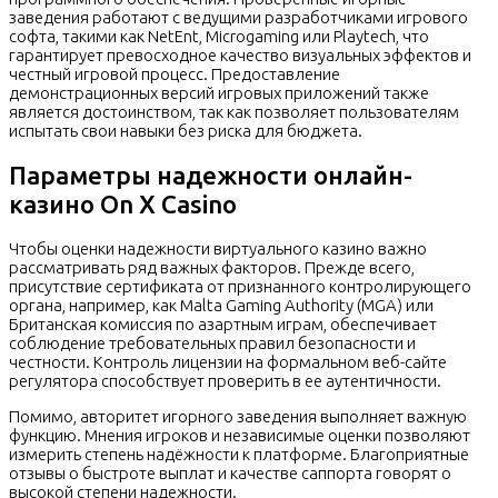
заведения работают с ведущими разработчиками игрового
софта, такими как NetEnt, Microgaming или Playtech, что
гарантирует превосходное качество визуальных эффектов и
честный игровой процесс. Предоставление
демонстрационных версий игровых приложений также
является достоинством, так как позволяет пользователям
испытать свои навыки без риска для бюджета.
Параметры надежности онлайн-
казино On X Casino
Чтобы оценки надежности виртуального казино важно
рассматривать ряд важных факторов. Прежде всего,
присутствие сертификата от признанного контролирующего
органа, например, как Malta Gaming Authority (MGA) или
Британская комиссия по азартным играм, обеспечивает
соблюдение требовательных правил безопасности и
честности. Контроль лицензии на формальном веб-сайте
регулятора способствует проверить в ее аутентичности.
Помимо, авторитет игорного заведения выполняет важную
функцию. Мнения игроков и независимые оценки позволяют
измерить степень надёжности к платформе. Благоприятные
отзывы о быстроте выплат и качестве саппорта говорят о
высокой степени надежности.