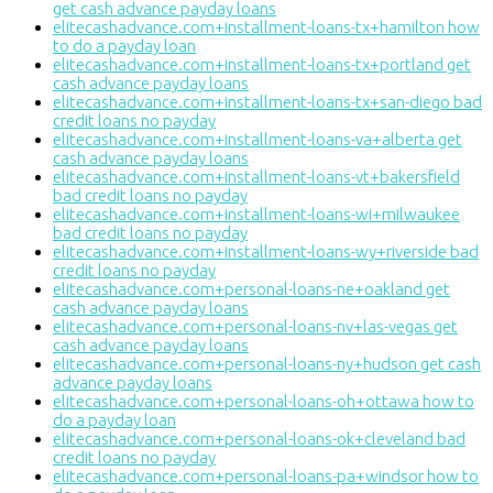
get cash advance payday loans
elitecashadvance.com+installment-loans-tx+hamilton how
to do a payday loan
elitecashadvance.com+installment-loans-tx+portland get
cash advance payday loans
elitecashadvance.com+installment-loans-tx+san-diego bad
credit loans no payday
elitecashadvance.com+installment-loans-va+alberta get
cash advance payday loans
elitecashadvance.com+installment-loans-vt+bakersfield
bad credit loans no payday
elitecashadvance.com+installment-loans-wi+milwaukee
bad credit loans no payday
elitecashadvance.com+installment-loans-wy+riverside bad
credit loans no payday
elitecashadvance.com+personal-loans-ne+oakland get
cash advance payday loans
elitecashadvance.com+personal-loans-nv+las-vegas get
cash advance payday loans
elitecashadvance.com+personal-loans-ny+hudson get cash
advance payday loans
elitecashadvance.com+personal-loans-oh+ottawa how to
do a payday loan
elitecashadvance.com+personal-loans-ok+cleveland bad
credit loans no payday
elitecashadvance.com+personal-loans-pa+windsor how to