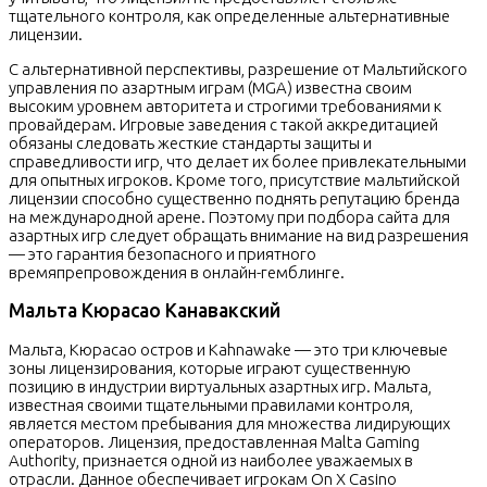
тщательного контроля, как определенные альтернативные
лицензии.
С альтернативной перспективы, разрешение от Мальтийского
управления по азартным играм (MGA) известна своим
высоким уровнем авторитета и строгими требованиями к
провайдерам. Игровые заведения с такой аккредитацией
обязаны следовать жесткие стандарты защиты и
справедливости игр, что делает их более привлекательными
для опытных игроков. Кроме того, присутствие мальтийской
лицензии способно существенно поднять репутацию бренда
на международной арене. Поэтому при подбора сайта для
азартных игр следует обращать внимание на вид разрешения
— это гарантия безопасного и приятного
времяпрепровождения в онлайн-гемблинге.
Мальта Кюрасао Канавакский
Мальта, Кюрасао остров и Kahnawake — это три ключевые
зоны лицензирования, которые играют существенную
позицию в индустрии виртуальных азартных игр. Мальта,
известная своими тщательными правилами контроля,
является местом пребывания для множества лидирующих
операторов. Лицензия, предоставленная Malta Gaming
Authority, признается одной из наиболее уважаемых в
отрасли. Данное обеспечивает игрокам On X Casino