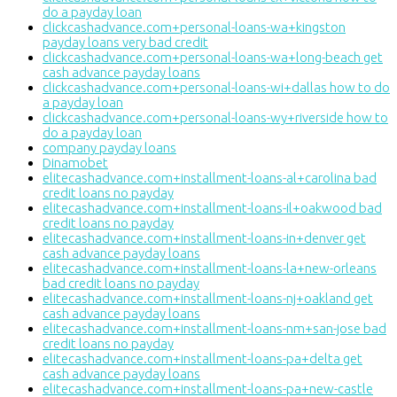
do a payday loan
clickcashadvance.com+personal-loans-wa+kingston
payday loans very bad credit
clickcashadvance.com+personal-loans-wa+long-beach get
cash advance payday loans
clickcashadvance.com+personal-loans-wi+dallas how to do
a payday loan
clickcashadvance.com+personal-loans-wy+riverside how to
do a payday loan
company payday loans
Dinamobet
elitecashadvance.com+installment-loans-al+carolina bad
credit loans no payday
elitecashadvance.com+installment-loans-il+oakwood bad
credit loans no payday
elitecashadvance.com+installment-loans-in+denver get
cash advance payday loans
elitecashadvance.com+installment-loans-la+new-orleans
bad credit loans no payday
elitecashadvance.com+installment-loans-nj+oakland get
cash advance payday loans
elitecashadvance.com+installment-loans-nm+san-jose bad
credit loans no payday
elitecashadvance.com+installment-loans-pa+delta get
cash advance payday loans
elitecashadvance.com+installment-loans-pa+new-castle