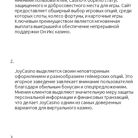
мнениям пользователей, Casino-X обрело статус
защищенного и добросовестного места для игры. Сайт
предоставляет обширный выбор игровых опций, среди
которых слоты, колесо фортуны, и карточные игры.
Ключевым преимуществом является мгновенная
выплата выигрышей и обеспечение непрерывной
поддержки Он Икс казино.
JoyCasino выделяется своим неповторимым
оформлением и разнообразием геймерских опций. Это
игорное заведение завлекает внимание пользователей
благодаря обильным бонусам и спецпредложениям.
Мнения клиентов выделяют значительную меру защиты
персональной информации и финансовых транзакций,
что делает JoyCasino одним из самых доверенных
вариантов для виртуального казино.