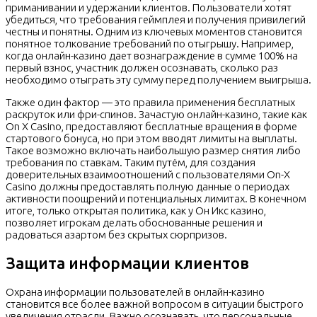
приманивании и удержании клиентов. Пользователи хотят
убедиться, что требования геймплея и получения привилегий
честны и понятны. Одним из ключевых моментов становится
понятное толкование требований по отыгрышу. Например,
когда онлайн-казино дает вознаграждение в сумме 100% на
первый взнос, участник должен осознавать, сколько раз
необходимо отыграть эту сумму перед получением выигрыша.
Также один фактор — это правила применения бесплатных
раскруток или фри-спинов. Зачастую онлайн-казино, такие как
On X Casino, предоставляют бесплатные вращения в форме
стартового бонуса, но при этом вводят лимиты на выплаты.
Такое возможно включать наибольшую размер снятия либо
требования по ставкам. Таким путём, для создания
доверительных взаимоотношений с пользователями On-X
Casino должны предоставлять полную данные о периодах
активности поощрений и потенциальных лимитах. В конечном
итоге, только открытая политика, как у Он Икс казино,
позволяет игрокам делать обоснованные решения и
радоваться азартом без скрытых сюрпризов.
Защита информации клиентов
Охрана информации пользователей в онлайн-казино
становится все более важной вопросом в ситуации быстрого
увеличения отрасли. Важно осознавать, что персональные