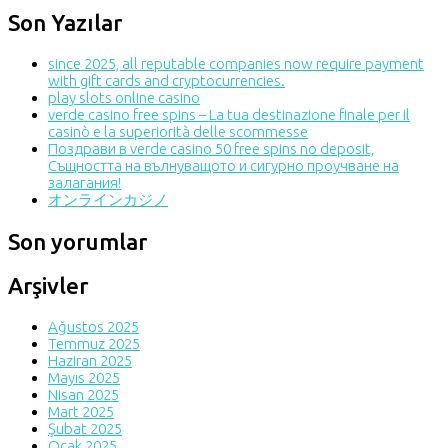
Son Yazılar
since 2025, all reputable companies now require payment
with gift cards and cryptocurrencies.
play slots online casino
verde casino free spins – La tua destinazione finale per il
casinò e la superiorità delle scommesse
Поздрави в verde casino 50 free spins no deposit,
Същността на вълнуващото и сигурно проучване на
залагания!
オンラインカジノ
Son yorumlar
Arşivler
Ağustos 2025
Temmuz 2025
Haziran 2025
Mayıs 2025
Nisan 2025
Mart 2025
Şubat 2025
Ocak 2025