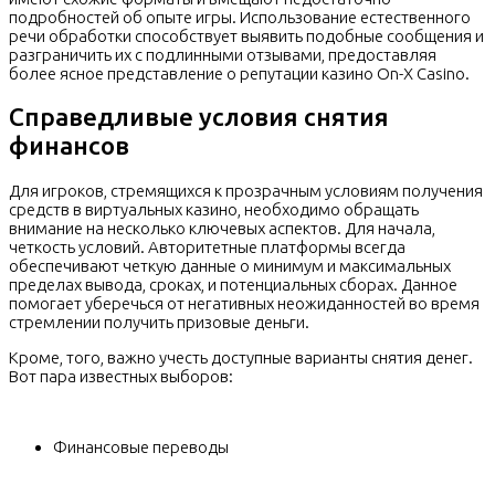
подробностей об опыте игры. Использование естественного
речи обработки способствует выявить подобные сообщения и
разграничить их с подлинными отзывами, предоставляя
более ясное представление о репутации казино On-X Casino.
Справедливые условия снятия
финансов
Для игроков, стремящихся к прозрачным условиям получения
средств в виртуальных казино, необходимо обращать
внимание на несколько ключевых аспектов. Для начала,
четкость условий. Авторитетные платформы всегда
обеспечивают четкую данные о минимум и максимальных
пределах вывода, сроках, и потенциальных сборах. Данное
помогает уберечься от негативных неожиданностей во время
стремлении получить призовые деньги.
Кроме, того, важно учесть доступные варианты снятия денег.
Вот пара известных выборов:
Финансовые переводы