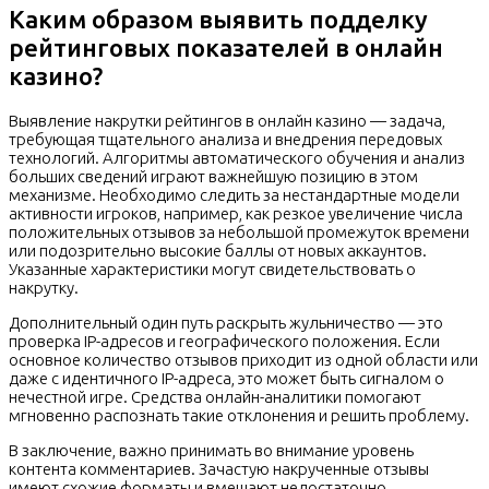
Каким образом выявить подделку
рейтинговых показателей в онлайн
казино?
Выявление накрутки рейтингов в онлайн казино — задача,
требующая тщательного анализа и внедрения передовых
технологий. Алгоритмы автоматического обучения и анализ
больших сведений играют важнейшую позицию в этом
механизме. Необходимо следить за нестандартные модели
активности игроков, например, как резкое увеличение числа
положительных отзывов за небольшой промежуток времени
или подозрительно высокие баллы от новых аккаунтов.
Указанные характеристики могут свидетельствовать о
накрутку.
Дополнительный один путь раскрыть жульничество — это
проверка IP-адресов и географического положения. Если
основное количество отзывов приходит из одной области или
даже с идентичного IP-адреса, это может быть сигналом о
нечестной игре. Средства онлайн-аналитики помогают
мгновенно распознать такие отклонения и решить проблему.
В заключение, важно принимать во внимание уровень
контента комментариев. Зачастую накрученные отзывы
имеют схожие форматы и вмещают недостаточно