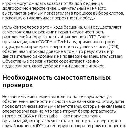
игроки могут ожидать возврат от 92 до 98 единиц в
долгосрочной перспективе. Значительный RTP часто
выступает значимым показателем в процессе выбора слотов,
поскольку он увеличивает вероятность победы.
Роль контролеров в этом ходе бесценна. Они осуществляют
самостоятельные ревизии и гарантируют честность
развлечений и корректность объявленного RTP. Такие
организации, как eCOGRA и iTech Labs, применяют строгие
подходы для проверки генераторов случайных чисел (ГСЧ),
обеспечивая игрокам доверие в том, что результаты игр
действительно рандомны и не подвержены вмешательствам.
Объективные ревизии также содействуют казино
поддерживать свою доброе имя и доверие игроков.
Необходимость самостоятельных
проверок
Независимые инспекции выполняют ключевую задачу в
обеспечении честности и ясности в онлайн казино. Эти аудиты
проводятся независимыми агентствами, которые не связаны с
операторами казино, что гарантирует беспристрастность
итогов. eCOGRA и iTech Labs — это примеры таких
организаций, которые осуществляют контроль генераторов
случайных чисел (ГСЧ) и тестируют возврат игроку в процентах