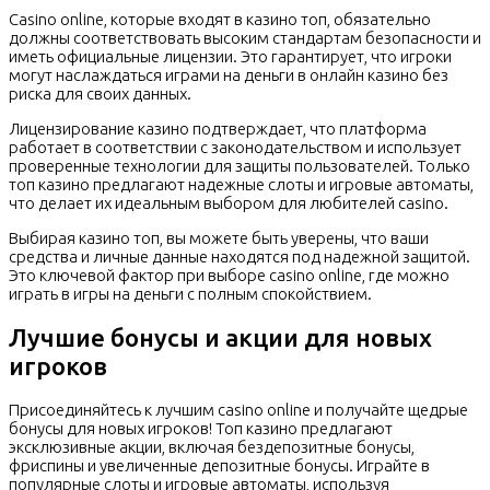
Casino online, которые входят в казино топ, обязательно
должны соответствовать высоким стандартам безопасности и
иметь официальные лицензии. Это гарантирует, что игроки
могут наслаждаться играми на деньги в oнлайн казино без
риска для своих данных.
Лицензирование казино подтверждает, что платформа
работает в соответствии с законодательством и использует
проверенные технологии для защиты пользователей. Только
топ казино предлагают надежные слоты и игровые автоматы,
что делает их идеальным выбором для любителей casino.
Выбирая казино топ, вы можете быть уверены, что ваши
средства и личные данные находятся под надежной защитой.
Это ключевой фактор при выборе casino online, где можно
играть в игры на деньги с полным спокойствием.
Лучшие бонусы и акции для новых
игроков
Присоединяйтесь к лучшим casino online и получайте щедрые
бонусы для новых игроков! Топ казино предлагают
эксклюзивные акции, включая бездепозитные бонусы,
фриспины и увеличенные депозитные бонусы. Играйте в
популярные слоты и игровые автоматы, используя