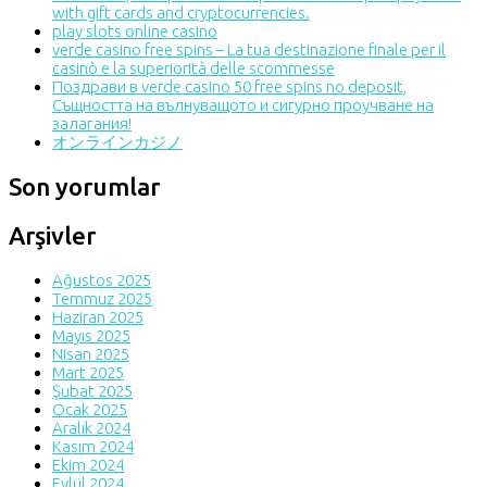
with gift cards and cryptocurrencies.
play slots online casino
verde casino free spins – La tua destinazione finale per il
casinò e la superiorità delle scommesse
Поздрави в verde casino 50 free spins no deposit,
Същността на вълнуващото и сигурно проучване на
залагания!
オンラインカジノ
Son yorumlar
Arşivler
Ağustos 2025
Temmuz 2025
Haziran 2025
Mayıs 2025
Nisan 2025
Mart 2025
Şubat 2025
Ocak 2025
Aralık 2024
Kasım 2024
Ekim 2024
Eylül 2024