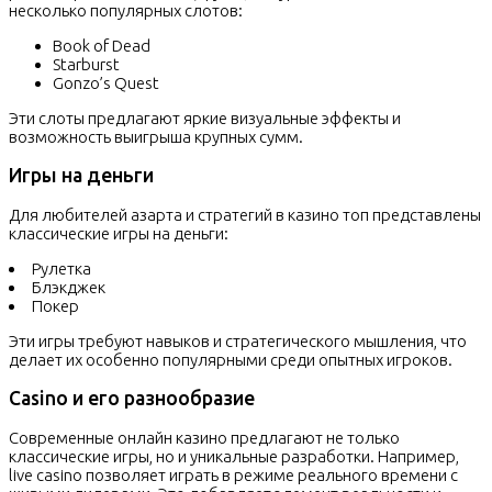
несколько популярных слотов:
Book of Dead
Starburst
Gonzo’s Quest
Эти слоты предлагают яркие визуальные эффекты и
возможность выигрыша крупных сумм.
Игры на деньги
Для любителей азарта и стратегий в казино топ представлены
классические игры на деньги:
Рулетка
Блэкджек
Покер
Эти игры требуют навыков и стратегического мышления, что
делает их особенно популярными среди опытных игроков.
Casino и его разнообразие
Современные онлайн казино предлагают не только
классические игры, но и уникальные разработки. Например,
live casino позволяет играть в режиме реального времени с