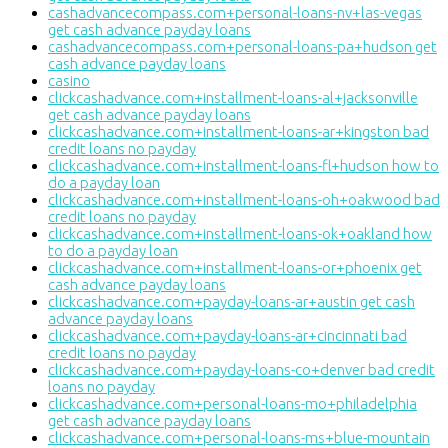
cashadvancecompass.com+personal-loans-nv+las-vegas
get cash advance payday loans
cashadvancecompass.com+personal-loans-pa+hudson get
cash advance payday loans
casino
clickcashadvance.com+installment-loans-al+jacksonville
get cash advance payday loans
clickcashadvance.com+installment-loans-ar+kingston bad
credit loans no payday
clickcashadvance.com+installment-loans-fl+hudson how to
do a payday loan
clickcashadvance.com+installment-loans-oh+oakwood bad
credit loans no payday
clickcashadvance.com+installment-loans-ok+oakland how
to do a payday loan
clickcashadvance.com+installment-loans-or+phoenix get
cash advance payday loans
clickcashadvance.com+payday-loans-ar+austin get cash
advance payday loans
clickcashadvance.com+payday-loans-ar+cincinnati bad
credit loans no payday
clickcashadvance.com+payday-loans-co+denver bad credit
loans no payday
clickcashadvance.com+personal-loans-mo+philadelphia
get cash advance payday loans
clickcashadvance.com+personal-loans-ms+blue-mountain