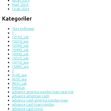
Nisan 2024
Mart 2024
Ocak 2024
Kategoriler
! Без рубрики
1
10150_sat
10210_wa
10390_sat
10400_sat
10500_sat
10525_sat
10710_wa
10985_wa
2
9100_wa
9650_wa
9835_sat
9990sat
advance america payday loan near me
advance american cash
advance cash america payday loan
advance cash loan payday
advance cash log in