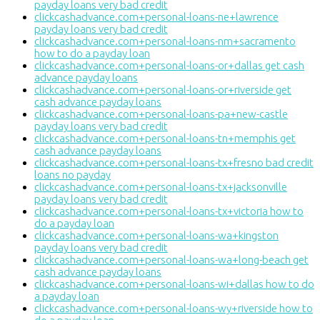
payday loans very bad credit
clickcashadvance.com+personal-loans-ne+lawrence
payday loans very bad credit
clickcashadvance.com+personal-loans-nm+sacramento
how to do a payday loan
clickcashadvance.com+personal-loans-or+dallas get cash
advance payday loans
clickcashadvance.com+personal-loans-or+riverside get
cash advance payday loans
clickcashadvance.com+personal-loans-pa+new-castle
payday loans very bad credit
clickcashadvance.com+personal-loans-tn+memphis get
cash advance payday loans
clickcashadvance.com+personal-loans-tx+fresno bad credit
loans no payday
clickcashadvance.com+personal-loans-tx+jacksonville
payday loans very bad credit
clickcashadvance.com+personal-loans-tx+victoria how to
do a payday loan
clickcashadvance.com+personal-loans-wa+kingston
payday loans very bad credit
clickcashadvance.com+personal-loans-wa+long-beach get
cash advance payday loans
clickcashadvance.com+personal-loans-wi+dallas how to do
a payday loan
clickcashadvance.com+personal-loans-wy+riverside how to