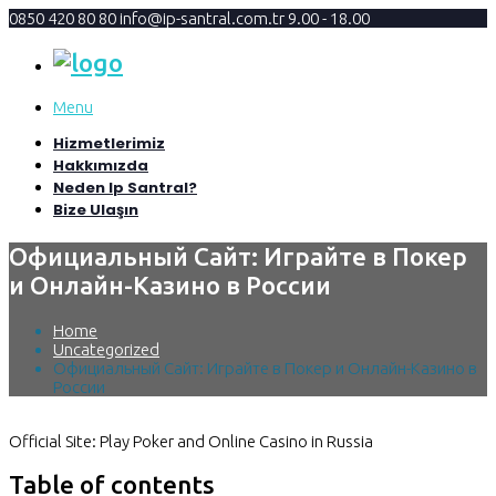
0850 420 80 80
info@ip-santral.com.tr
9.00 - 18.00
Menu
Hizmetlerimiz
Hakkımızda
Neden Ip Santral?
Bize Ulaşın
Официальный Сайт: Играйте в Покер
и Онлайн-Казино в России
Home
Uncategorized
Официальный Сайт: Играйте в Покер и Онлайн-Казино в
России
Official Site: Play Poker and Online Casino in Russia
Table of contents