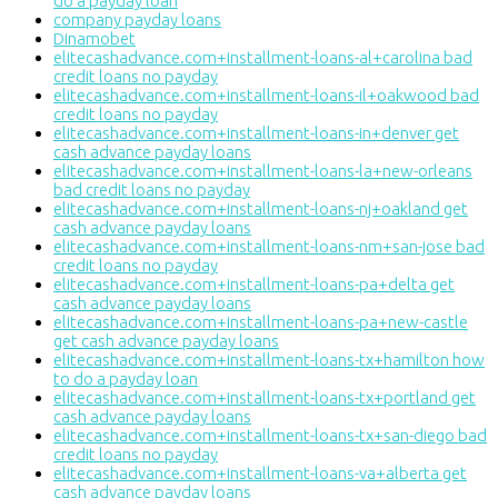
do a payday loan
company payday loans
Dinamobet
elitecashadvance.com+installment-loans-al+carolina bad
credit loans no payday
elitecashadvance.com+installment-loans-il+oakwood bad
credit loans no payday
elitecashadvance.com+installment-loans-in+denver get
cash advance payday loans
elitecashadvance.com+installment-loans-la+new-orleans
bad credit loans no payday
elitecashadvance.com+installment-loans-nj+oakland get
cash advance payday loans
elitecashadvance.com+installment-loans-nm+san-jose bad
credit loans no payday
elitecashadvance.com+installment-loans-pa+delta get
cash advance payday loans
elitecashadvance.com+installment-loans-pa+new-castle
get cash advance payday loans
elitecashadvance.com+installment-loans-tx+hamilton how
to do a payday loan
elitecashadvance.com+installment-loans-tx+portland get
cash advance payday loans
elitecashadvance.com+installment-loans-tx+san-diego bad
credit loans no payday
elitecashadvance.com+installment-loans-va+alberta get
cash advance payday loans