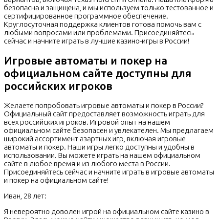
безопасна и защищена, и мы используем только тестованное и
сертифицированное программное обеспечение.
Круглосуточная поддержка клиентов готова помочь вам с
любыми вопросами или проблемами. Присоединяйтесь
сейчас и начните играть в лучшие казино-игры в России!
Игровые автоматы и покер на
официальном сайте доступны для
российских игроков
Желаете попробовать игровые автоматы и покер в России?
Официальный сайт предоставляет возможность играть для
всех российских игроков. Игровой опыт на нашем
официальном сайте безопасен и увлекателен. Мы предлагаем
широкий ассортимент азартных игр, включая игровые
автоматы и покер. Наши игры легко доступны и удобны в
использовании. Вы можете играть на нашем официальном
сайте в любое время и из любого места в России.
Присоединяйтесь сейчас и начните играть в игровые автоматы
и покер на официальном сайте!
Иван, 28 лет:
Я невероятно доволен игрой на официальном сайте казино в