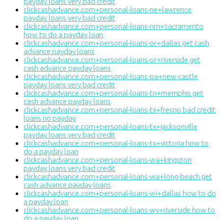
payday loans very bad credit
clickcashadvance.com+personal-loans-ne+lawrence
payday loans very bad credit
clickcashadvance.com+personal-loans-nm+sacramento
how to do a payday loan
clickcashadvance.com+personal-loans-or+dallas get cash
advance payday loans
clickcashadvance.com+personal-loans-or+riverside get
cash advance payday loans
clickcashadvance.com+personal-loans-pa+new-castle
payday loans very bad credit
clickcashadvance.com+personal-loans-tn+memphis get
cash advance payday loans
clickcashadvance.com+personal-loans-tx+fresno bad credit
loans no payday
clickcashadvance.com+personal-loans-tx+jacksonville
payday loans very bad credit
clickcashadvance.com+personal-loans-tx+victoria how to
do a payday loan
clickcashadvance.com+personal-loans-wa+kingston
payday loans very bad credit
clickcashadvance.com+personal-loans-wa+long-beach get
cash advance payday loans
clickcashadvance.com+personal-loans-wi+dallas how to do
a payday loan
clickcashadvance.com+personal-loans-wy+riverside how to
do a payday loan