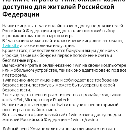
доступно для жителей Российской
Федерации
Начните играть в 1win: онлайн-казино доступно для жителей
Российской Федерации и предоставляет широкий выбор
игровых автоматов и азартных игр.
В 1win казино можно найти классические игровые автоматы,
1win site
а также новинки индустрии.
Кроме этого, предоставляются бонусы и акции для новых
игроков, такие как бонус на первое пополнение счета и
бесплатные игры.
Вы можете играть в онлайн-казино 1win на своем компьютере
или мобильном устройстве, так как оно адаптировано под все
платформы.
1win казино имеет лицензию и соблюдает все требования
безопасности, поэтому вы можете быть уверены в своей
безопасности.
Здесь представлены игры от известных провайдеров, таких
как NetEnt, Microgaming и Playtech.
Начните играть сегодня на 1win и получите неповторимый
опыт игры в онлайн-казино.
Вот ссылка на официальный сайт 1win: казино доступно для
жителей Российской Федерации – 1win.ru/casino
Добрый день! Хочу поделиться впечатлениями от игры в