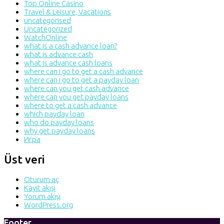
Top Online Casino
Travel & Leisure, Vacations
uncategorised
Uncategorized
WatchOnline
what is a cash advance loan?
what is advance cash
what is advance cash loans
where can i go to get a cash advance
where can i go to get a payday loan
where can you get cash advance
where can you get payday loans
where to get a cash advance
which payday loan
who do payday loans
why get payday loans
Игра
Üst veri
Oturum aç
Kayıt akışı
Yorum akışı
WordPress.org
Footer