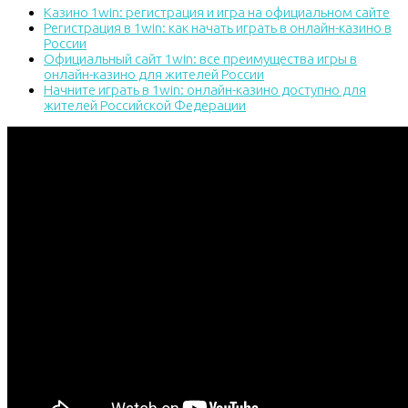
Казино 1win: регистрация и игра на официальном сайте
Регистрация в 1win: как начать играть в онлайн-казино в
России
Официальный сайт 1win: все преимущества игры в
онлайн-казино для жителей России
Начните играть в 1win: онлайн-казино доступно для
жителей Российской Федерации