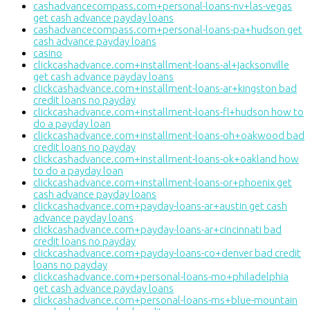
cashadvancecompass.com+personal-loans-nv+las-vegas
get cash advance payday loans
cashadvancecompass.com+personal-loans-pa+hudson get
cash advance payday loans
casino
clickcashadvance.com+installment-loans-al+jacksonville
get cash advance payday loans
clickcashadvance.com+installment-loans-ar+kingston bad
credit loans no payday
clickcashadvance.com+installment-loans-fl+hudson how to
do a payday loan
clickcashadvance.com+installment-loans-oh+oakwood bad
credit loans no payday
clickcashadvance.com+installment-loans-ok+oakland how
to do a payday loan
clickcashadvance.com+installment-loans-or+phoenix get
cash advance payday loans
clickcashadvance.com+payday-loans-ar+austin get cash
advance payday loans
clickcashadvance.com+payday-loans-ar+cincinnati bad
credit loans no payday
clickcashadvance.com+payday-loans-co+denver bad credit
loans no payday
clickcashadvance.com+personal-loans-mo+philadelphia
get cash advance payday loans
clickcashadvance.com+personal-loans-ms+blue-mountain