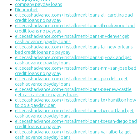
company payday loans
Dinamobet
elitecashadvance.com+installment-loans-al+carolina bad
credit loans no payday
elitecashadvance.com+installment-loans-il+oakwood bad
credit loans no payday
elitecashadvance.com+installment-loans-in+denver get
cash advance payday loans
elitecashadvance.com+installment-loans-la+new-orleans
bad credit loans no payday
elitecashadvance.com+installment-loans-nj+oakland get
cash advance payday loans
elitecashadvance.com+installment-loans-nm+san-jose bad
credit loans no payday
elitecashadvance.com+installment-loans-pa+delta get
cash advance payday loans
elitecashadvance.com+installment-loans-pa+new-castle
get cash advance payday loans
elitecashadvance.com+installment-loans-tx+hamilton how
to do a payday loan
elitecashadvance.com+installment-loans-tx+portland get
cash advance payday loans
elitecashadvance.com+installment-loans-tx+san-diego bad
credit loans no payday
elitecashadvance.com+installment-loans-va+alberta get
cash advance payday loans