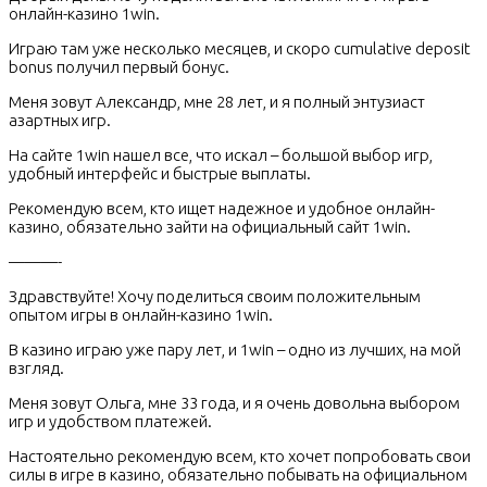
онлайн-казино 1win.
Играю там уже несколько месяцев, и скоро cumulative deposit
bonus получил первый бонус.
Меня зовут Александр, мне 28 лет, и я полный энтузиаст
азартных игр.
На сайте 1win нашел все, что искал – большой выбор игр,
удобный интерфейс и быстрые выплаты.
Рекомендую всем, кто ищет надежное и удобное онлайн-
казино, обязательно зайти на официальный сайт 1win.
———-
Здравствуйте! Хочу поделиться своим положительным
опытом игры в онлайн-казино 1win.
В казино играю уже пару лет, и 1win – одно из лучших, на мой
взгляд.
Меня зовут Ольга, мне 33 года, и я очень довольна выбором
игр и удобством платежей.
Настоятельно рекомендую всем, кто хочет попробовать свои
силы в игре в казино, обязательно побывать на официальном