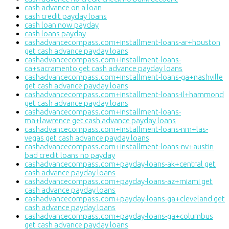
cash advance on a loan
cash credit payday loans
cash loan now payday
cash loans payday
cashadvancecompass.com+installment-loans-ar+houston
get cash advance payday loans
cashadvancecompass.com+installment-loans-
ca+sacramento get cash advance payday loans
cashadvancecompass.com+installment-loans-ga+nashville
get cash advance payday loans
cashadvancecompass.com+installment-loans-il+hammond
get cash advance payday loans
cashadvancecompass.com+installment-loans-
ma+lawrence get cash advance payday loans
cashadvancecompass.com+installment-loans-nm+las-
vegas get cash advance payday loans
cashadvancecompass.com+installment-loans-nv+austin
bad credit loans no payday
cashadvancecompass.com+payday-loans-ak+central get
cash advance payday loans
cashadvancecompass.com+payday-loans-az+miami get
cash advance payday loans
cashadvancecompass.com+payday-loans-ga+cleveland get
cash advance payday loans
cashadvancecompass.com+payday-loans-ga+columbus
get cash advance payday loans