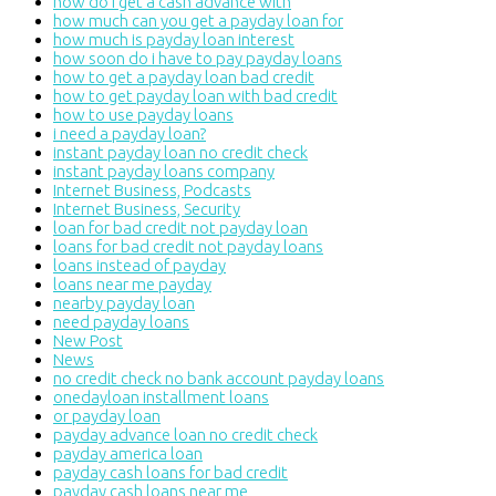
how do i get a cash advance with
how much can you get a payday loan for
how much is payday loan interest
how soon do i have to pay payday loans
how to get a payday loan bad credit
how to get payday loan with bad credit
how to use payday loans
i need a payday loan?
instant payday loan no credit check
instant payday loans company
Internet Business, Podcasts
Internet Business, Security
loan for bad credit not payday loan
loans for bad credit not payday loans
loans instead of payday
loans near me payday
nearby payday loan
need payday loans
New Post
News
no credit check no bank account payday loans
onedayloan installment loans
or payday loan
payday advance loan no credit check
payday america loan
payday cash loans for bad credit
payday cash loans near me