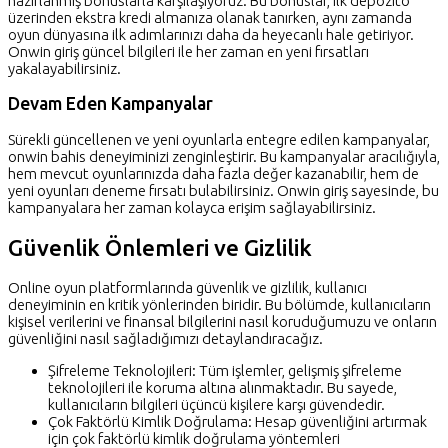
hazırlanmış bonuslarla karşılaşıyoruz. Bu bonuslar, ilk depozito
üzerinden ekstra kredi almanıza olanak tanırken, aynı zamanda
oyun dünyasına ilk adımlarınızı daha da heyecanlı hale getiriyor.
Onwin giriş güncel bilgileri ile her zaman en yeni fırsatları
yakalayabilirsiniz.
Devam Eden Kampanyalar
Sürekli güncellenen ve yeni oyunlarla entegre edilen kampanyalar,
onwin bahis deneyiminizi zenginleştirir. Bu kampanyalar aracılığıyla,
hem mevcut oyunlarınızda daha fazla değer kazanabilir, hem de
yeni oyunları deneme fırsatı bulabilirsiniz. Onwin giriş sayesinde, bu
kampanyalara her zaman kolayca erişim sağlayabilirsiniz.
Güvenlik Önlemleri ve Gizlilik
Online oyun platformlarında güvenlik ve gizlilik, kullanıcı
deneyiminin en kritik yönlerinden biridir. Bu bölümde, kullanıcıların
kişisel verilerini ve finansal bilgilerini nasıl koruduğumuzu ve onların
güvenliğini nasıl sağladığımızı detaylandıracağız.
Şifreleme Teknolojileri: Tüm işlemler, gelişmiş şifreleme
teknolojileri ile koruma altına alınmaktadır. Bu sayede,
kullanıcıların bilgileri üçüncü kişilere karşı güvendedir.
Çok Faktörlü Kimlik Doğrulama: Hesap güvenliğini artırmak
için çok faktörlü kimlik doğrulama yöntemleri