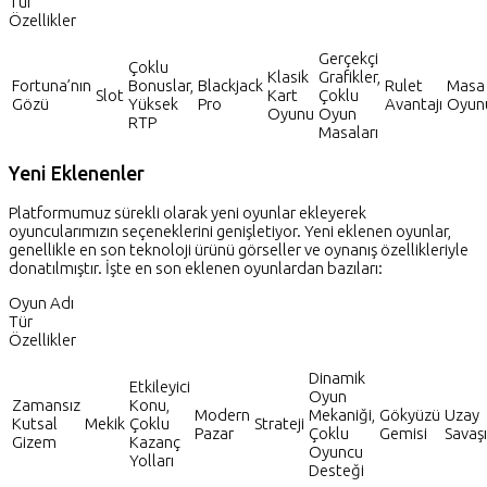
Tür
Özellikler
Gerçekçi
Çoklu
Klasik
Grafikler,
Fortuna’nın
Bonuslar,
Blackjack
Rulet
Masa
Slot
Kart
Çoklu
Gözü
Yüksek
Pro
Avantajı
Oyun
Oyunu
Oyun
RTP
Masaları
Yeni Eklenenler
Platformumuz sürekli olarak yeni oyunlar ekleyerek
oyuncularımızın seçeneklerini genişletiyor. Yeni eklenen oyunlar,
genellikle en son teknoloji ürünü görseller ve oynanış özellikleriyle
donatılmıştır. İşte en son eklenen oyunlardan bazıları:
Oyun Adı
Tür
Özellikler
Dinamik
Etkileyici
Oyun
Zamansız
Konu,
Modern
Mekaniği,
Gökyüzü
Uzay
Kutsal
Mekik
Çoklu
Strateji
Pazar
Çoklu
Gemisi
Savaşı
Gizem
Kazanç
Oyuncu
Yolları
Desteği