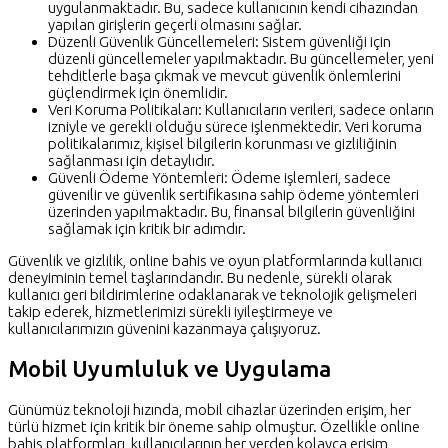
uygulanmaktadır. Bu, sadece kullanıcının kendi cihazından
yapılan girişlerin geçerli olmasını sağlar.
Düzenli Güvenlik Güncellemeleri: Sistem güvenliği için
düzenli güncellemeler yapılmaktadır. Bu güncellemeler, yeni
tehditlerle başa çıkmak ve mevcut güvenlik önlemlerini
güçlendirmek için önemlidir.
Veri Koruma Politikaları: Kullanıcıların verileri, sadece onların
izniyle ve gerekli olduğu sürece işlenmektedir. Veri koruma
politikalarımız, kişisel bilgilerin korunması ve gizliliğinin
sağlanması için detaylıdır.
Güvenli Ödeme Yöntemleri: Ödeme işlemleri, sadece
güvenilir ve güvenlik sertifikasına sahip ödeme yöntemleri
üzerinden yapılmaktadır. Bu, finansal bilgilerin güvenliğini
sağlamak için kritik bir adımdır.
Güvenlik ve gizlilik, online bahis ve oyun platformlarında kullanıcı
deneyiminin temel taşlarındandır. Bu nedenle, sürekli olarak
kullanıcı geri bildirimlerine odaklanarak ve teknolojik gelişmeleri
takip ederek, hizmetlerimizi sürekli iyileştirmeye ve
kullanıcılarımızın güvenini kazanmaya çalışıyoruz.
Mobil Uyumluluk ve Uygulama
Günümüz teknoloji hızında, mobil cihazlar üzerinden erişim, her
türlü hizmet için kritik bir öneme sahip olmuştur. Özellikle online
bahis platformları, kullanıcılarının her yerden kolayca erişim