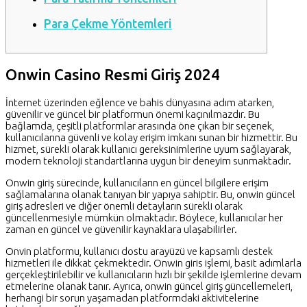
Para Çekme Yöntemleri
Onwin Casino Resmi Giriş 2024
İnternet üzerinden eğlence ve bahis dünyasına adım atarken,
güvenilir ve güncel bir platformun önemi kaçınılmazdır. Bu
bağlamda, çeşitli platformlar arasında öne çıkan bir seçenek,
kullanıcılarına güvenli ve kolay erişim imkanı sunan bir hizmettir. Bu
hizmet, sürekli olarak kullanıcı gereksinimlerine uyum sağlayarak,
modern teknoloji standartlarına uygun bir deneyim sunmaktadır.
Onwin giriş sürecinde, kullanıcıların en güncel bilgilere erişim
sağlamalarına olanak tanıyan bir yapıya sahiptir. Bu, onwin güncel
giriş adresleri ve diğer önemli detayların sürekli olarak
güncellenmesiyle mümkün olmaktadır. Böylece, kullanıcılar her
zaman en güncel ve güvenilir kaynaklara ulaşabilirler.
Onvin platformu, kullanıcı dostu arayüzü ve kapsamlı destek
hizmetleri ile dikkat çekmektedir. Onwin giris işlemi, basit adımlarla
gerçekleştirilebilir ve kullanıcıların hızlı bir şekilde işlemlerine devam
etmelerine olanak tanır. Ayrıca, onwin güncel giriş güncellemeleri,
herhangi bir sorun yaşamadan platformdaki aktivitelerine