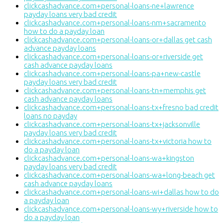
clickcashadvance.com+personal-loans-ne+lawrence
payday loans very bad credit
clickcashadvance.com+personal-loans-nm+sacramento
how to do a payday loan
clickcashadvance.com+personal-loans-or+dallas get cash
advance payday loans
clickcashadvance.com+personal-loans-or+riverside get
cash advance payday loans
clickcashadvance.com+personal-loans-pa+new-castle
payday loans very bad credit
clickcashadvance.com+personal-loans-tn+memphis get
cash advance payday loans
clickcashadvance.com+personal-loans-tx+fresno bad credit
loans no payday
clickcashadvance.com+personal-loans-tx+jacksonville
payday loans very bad credit
clickcashadvance.com+personal-loans-tx+victoria how to
do a payday loan
clickcashadvance.com+personal-loans-wa+kingston
payday loans very bad credit
clickcashadvance.com+personal-loans-wa+long-beach get
cash advance payday loans
clickcashadvance.com+personal-loans-wi+dallas how to do
a payday loan
clickcashadvance.com+personal-loans-wy+riverside how to
do a payday loan