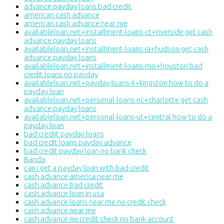
advance payday loans bad credit
american cash advance
american cash advance near me
availableloan.net+installment-loans-ct+riverside get cash
advance payday loans
availableloan.net+installment-loans-ia+hudson get cash
advance payday loans
availableloan.net+installment-loans-mo+houston bad
credit loans no payday
availableloan.net+payday-loans-il+kingston how to do a
payday loan
availableloan.net+personal-loans-nc+charlotte get cash
advance payday loans
availableloan.net+personal-loans-ut+central how to do a
payday loan
bad crediit payday loans
bad credit loans payday advance
bad credit payday loan no bank check
Banda
can i get a payday loan with bad credit
cash advance america near me
cash advance bad credit
cash advance loan in usa
cash advance loans near me no credit check
cash advance near me
cash advance no credit check no bank account