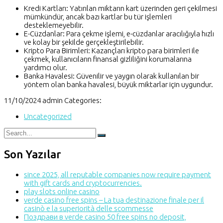
Kredi Kartları: Yatırılan miktarın kart üzerinden geri çekilmesi
mümkündür, ancak bazı kartlar bu tür işlemleri
desteklemeyebilir.
E-Cüzdanlar: Para çekme işlemi, e-cüzdanlar aracılığıyla hızlı
ve kolay bir şekilde gerçekleştirilebilir.
Kripto Para Birimleri: Kazançları kripto para birimleri ile
çekmek, kullanıcıların finansal gizliliğini korumalarına
yardımcı olur.
Banka Havalesi: Güvenilir ve yaygın olarak kullanılan bir
yöntem olan banka havalesi, büyük miktarlar için uygundur.
11/10/2024
admin
Categories:
Uncategorized
Son Yazılar
since 2025, all reputable companies now require payment
with gift cards and cryptocurrencies.
play slots online casino
verde casino free spins – La tua destinazione finale per il
casinò e la superiorità delle scommesse
Поздрави в verde casino 50 free spins no deposit,