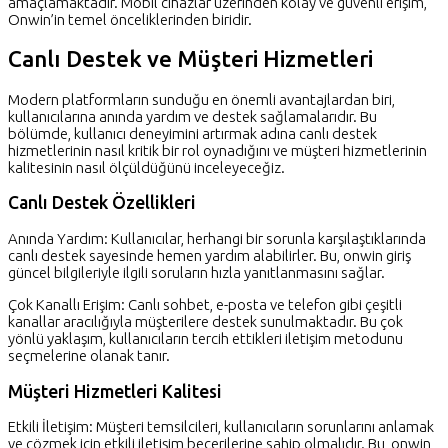
amaçlamaktadır. Mobil cihazlar üzerinden kolay ve güvenli erişim,
Onwin’in temel önceliklerinden biridir.
Canlı Destek ve Müşteri Hizmetleri
Modern platformların sunduğu en önemli avantajlardan biri,
kullanıcılarına anında yardım ve destek sağlamalarıdır. Bu
bölümde, kullanıcı deneyimini artırmak adına canlı destek
hizmetlerinin nasıl kritik bir rol oynadığını ve müşteri hizmetlerinin
kalitesinin nasıl ölçüldüğünü inceleyeceğiz.
Canlı Destek Özellikleri
Anında Yardım: Kullanıcılar, herhangi bir sorunla karşılaştıklarında
canlı destek sayesinde hemen yardım alabilirler. Bu, onwin giriş
güncel bilgileriyle ilgili soruların hızla yanıtlanmasını sağlar.
Çok Kanallı Erişim: Canlı sohbet, e-posta ve telefon gibi çeşitli
kanallar aracılığıyla müşterilere destek sunulmaktadır. Bu çok
yönlü yaklaşım, kullanıcıların tercih ettikleri iletişim metodunu
seçmelerine olanak tanır.
Müşteri Hizmetleri Kalitesi
Etkili İletişim: Müşteri temsilcileri, kullanıcıların sorunlarını anlamak
ve çözmek için etkili iletişim becerilerine sahip olmalıdır. Bu, onwin